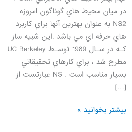
در ميان محيط هاي گوناگون امروزه
NS2 به عنوان بهترين آنها براي كاربرد
هاي حرفه اي مي باشد .اين شبيه ساز
كـه در سـال 1989 توسـط UC Berkeley
مطرح شد ، براي كارهاي تحقيقاتي
بسيار مناسب است . NS عبارتست از
[…]
دانلود
بیشتر بخوانید »
فیلم