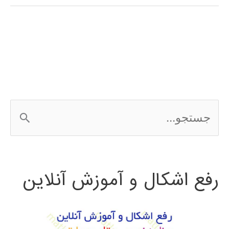
فارسی
شبیه
سازی
شبکه
با
ج
NS2
س
ت
رفع اشکال و آموزش آنلاین
ج
و
ب