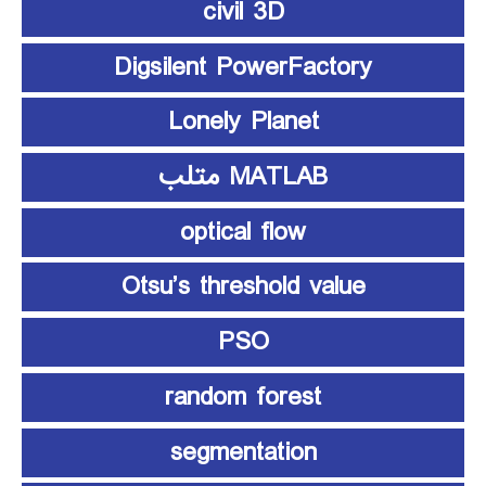
civil 3D
Digsilent PowerFactory
Lonely Planet
MATLAB متلب
optical flow
Otsu’s threshold value
PSO
random forest
segmentation