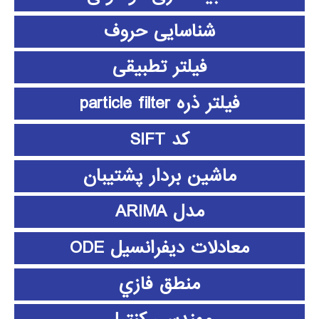
شناسایی حروف
فیلتر تطبیقی
فیلتر ذره particle filter
کد SIFT
ماشین بردار پشتیبان
مدل ARIMA
معادلات دیفرانسیل ODE
منطق فازي