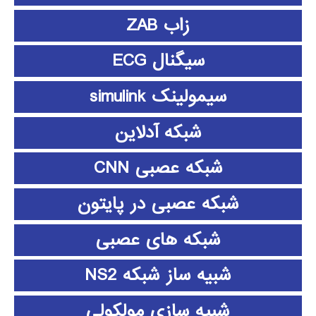
زاب ZAB
سیگنال ECG
سیمولینک simulink
شبکه آدلاین
شبکه عصبی CNN
شبکه عصبی در پایتون
شبکه های عصبی
شبیه ساز شبکه NS2
شبیه سازی مولکولی