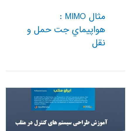
مثال MIMO :
هواپيماي جت حمل و
نقل