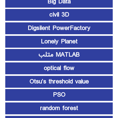
Big Data
civil 3D
Digsilent PowerFactory
Lonely Planet
MATLAB متلب
optical flow
Otsu’s threshold value
PSO
random forest