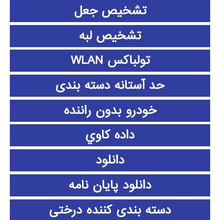
تشخیص جعل
تشخیص لبه
تولباکس WLAN
حد آستانه دسته بندی
خودرو بدون راننده
داده كاوي
دانلود
دانلود پايان نامه
دسته بندی کننده درختی