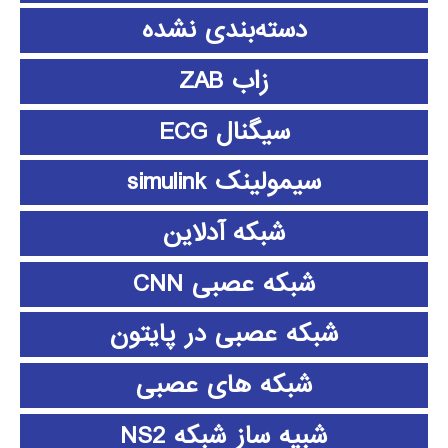
دسته‌بندی نشده
زاب ZAB
سیگنال ECG
سیمولینک simulink
شبکه آدلاین
شبکه عصبی CNN
شبکه عصبی در پایتون
شبکه های عصبی
شبیه ساز شبکه NS2