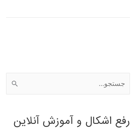
طراحی
سیستم
های
کنترلی
در
متلب
ج
س
ت
رفع اشکال و آموزش آنلاین
ج
و