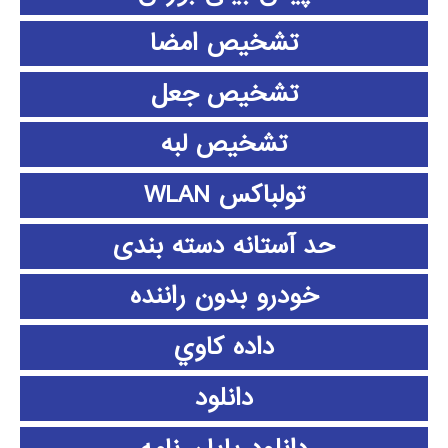
تشخیص امضا
تشخیص جعل
تشخیص لبه
تولباکس WLAN
حد آستانه دسته بندی
خودرو بدون راننده
داده كاوي
دانلود