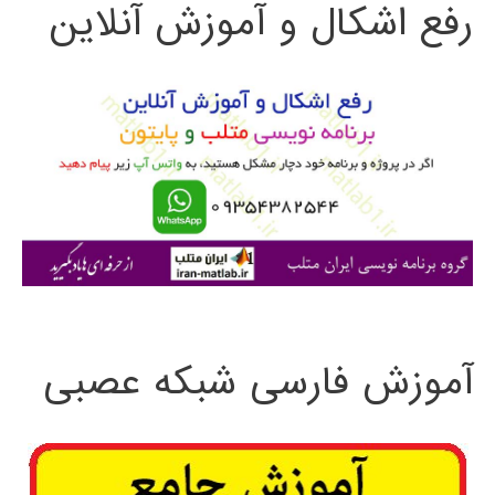
رفع اشکال و آموزش آنلاین
ج
و
ب
ر
ا
ی
:
آموزش فارسی شبکه عصبی