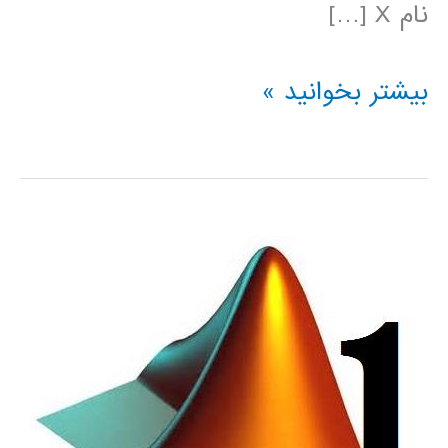
نام X […]
برازش
بیشتر بخوانید »
منحنی
مبتنی
بر
داده
در
متلب