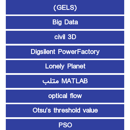
(GELS)
Big Data
civil 3D
Digsilent PowerFactory
Lonely Planet
MATLAB متلب
optical flow
Otsu’s threshold value
PSO