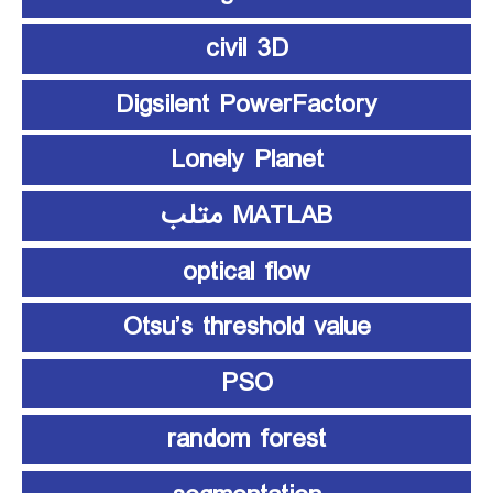
civil 3D
Digsilent PowerFactory
Lonely Planet
MATLAB متلب
optical flow
Otsu’s threshold value
PSO
random forest