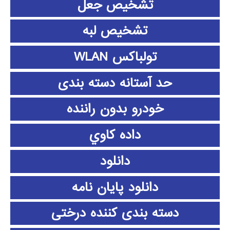
تشخیص جعل
تشخیص لبه
تولباکس WLAN
حد آستانه دسته بندی
خودرو بدون راننده
داده كاوي
دانلود
دانلود پايان نامه
دسته بندی کننده درختی