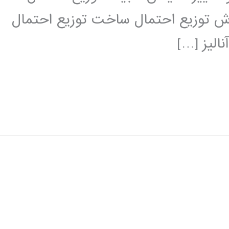
یع گسسته برازش توزیع احتمال ساخت توزیع احتمال
الیز […]