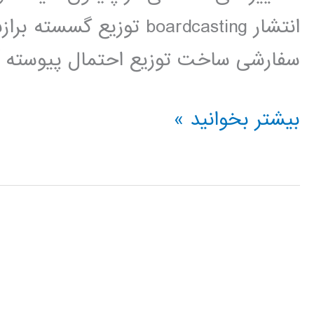
انتشار boardcasting توز
سفارشی ساخت توزیع احتمال پیوسته آن
آمار
بیشتر بخوانید »
و
احتمال
در
پایتون