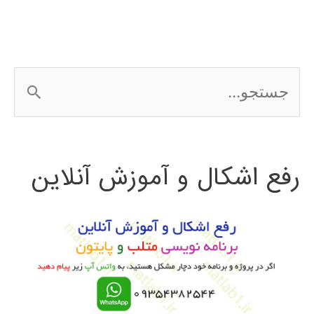
ج
س
ت
رفع اشکال و آموزش آنلاین
ج
و
ب
ر
ا