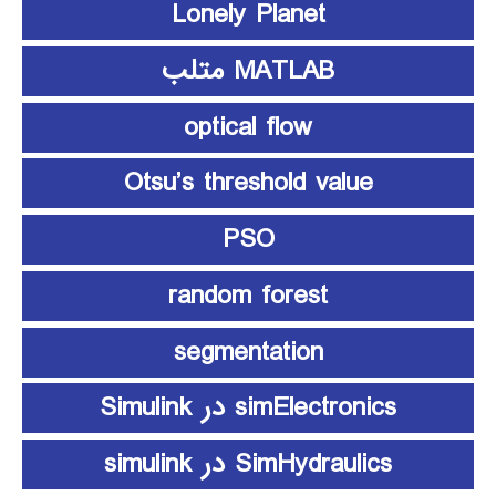
Lonely Planet
MATLAB متلب
optical flow
Otsu’s threshold value
PSO
random forest
segmentation
simElectronics در Simulink
SimHydraulics در simulink