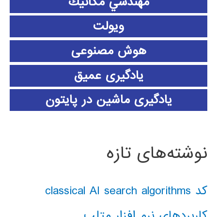
مهندسي مكانيك
ویولت
هوش مصنوعی
یادگیری عمیق
یادگیری ماشین در پایتون
نوشته‌های تازه
کد classical AI search algorithms
کاربردهای نرم افزار متلب