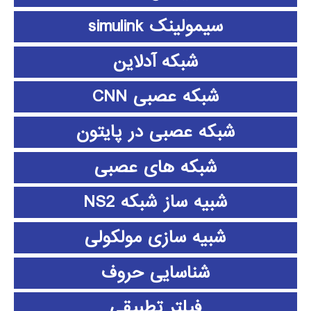
سیمولینک simulink
شبکه آدلاین
شبکه عصبی CNN
شبکه عصبی در پایتون
شبکه های عصبی
شبیه ساز شبکه NS2
شبیه سازی مولکولی
شناسایی حروف
فیلتر تطبیقی