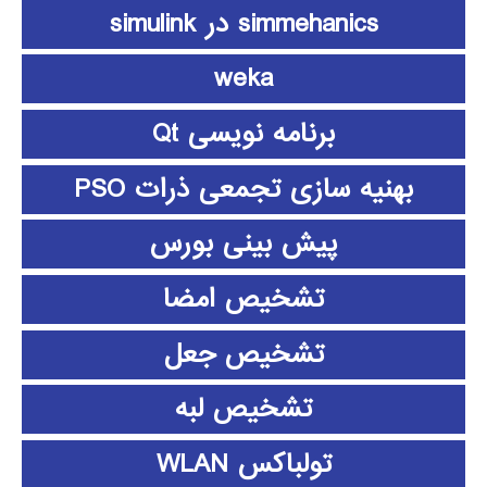
simmehanics در simulink
weka
برنامه نویسی Qt
بهنیه سازی تجمعی ذرات PSO
پیش بینی بورس
تشخیص امضا
تشخیص جعل
تشخیص لبه
تولباکس WLAN