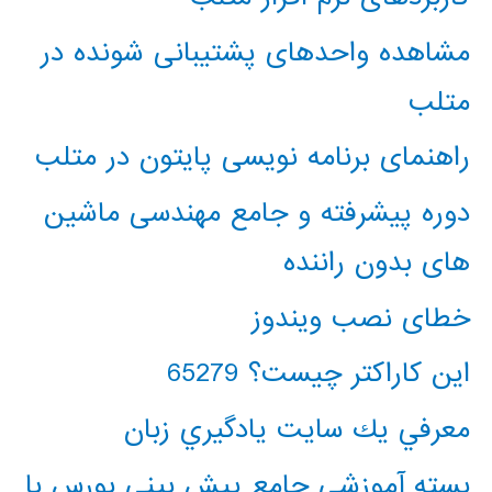
مشاهده واحدهای پشتیبانی شونده در
متلب
راهنمای برنامه نویسی پایتون در متلب
دوره پیشرفته و جامع مهندسی ماشین
های بدون راننده
خطای نصب ویندوز
این کاراکتر چیست؟ 65279
معرفي يك سايت يادگيري زبان
بسته آموزشی جامع پیش بینی بورس با