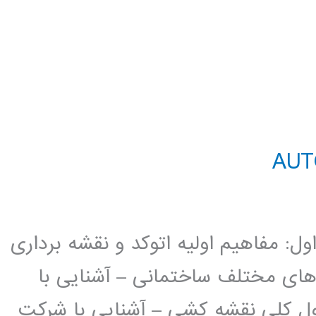
د AutoCAD 2D فصل اول: مفاهیم اولیه اتوکد و نقشه برداری
 های مختلف ساختمانی – آشنایی با
ل کلی نقشه کشی – آشنایی با شرکت