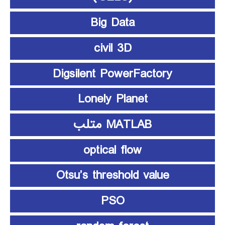
Big Data
civil 3D
Digsilent PowerFactory
Lonely Planet
MATLAB متلب
optical flow
Otsu’s threshold value
PSO