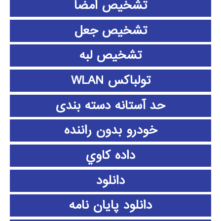
تشخیص امضا
تشخیص جعل
تشخیص لبه
تولباکس WLAN
حد آستانه دسته بندی
خودرو بدون راننده
داده كاوي
دانلود
دانلود پايان نامه