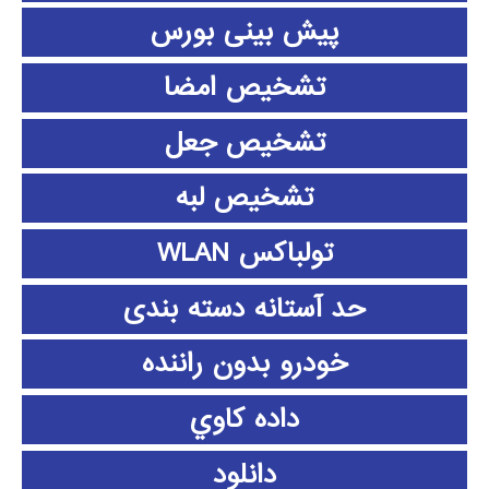
پیش بینی بورس
تشخیص امضا
تشخیص جعل
تشخیص لبه
تولباکس WLAN
حد آستانه دسته بندی
خودرو بدون راننده
داده كاوي
دانلود