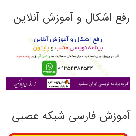
ت
رفع اشکال و آموزش آنلاین
ج
و
ب
ر
ا
ی
:
آموزش فارسی شبکه عصبی