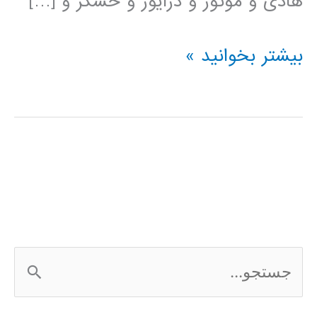
هادی و موتور و درایور و حسگر و […]
فیلم
بیشتر بخوانید »
آموزشی
simElectronics
در
simulink
ج
س