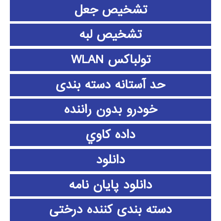
تشخیص جعل
تشخیص لبه
تولباکس WLAN
حد آستانه دسته بندی
خودرو بدون راننده
داده كاوي
دانلود
دانلود پايان نامه
دسته بندی کننده درختی