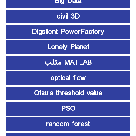
Big Data
civil 3D
Digsilent PowerFactory
Lonely Planet
MATLAB متلب
optical flow
Otsu’s threshold value
PSO
random forest