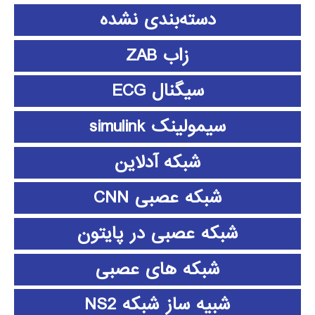
دسته‌بندی نشده
زاب ZAB
سیگنال ECG
سیمولینک simulink
شبکه آدلاین
شبکه عصبی CNN
شبکه عصبی در پایتون
شبکه های عصبی
شبیه ساز شبکه NS2