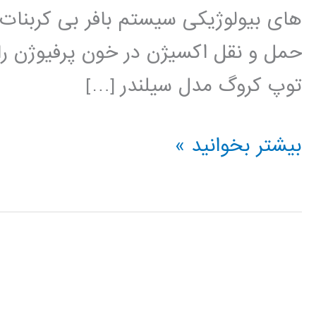
های بیولوژیکی سیستم بافر بی کربنات
حمل و نقل اکسیژن در خون پرفیوژن را
توپ کروگ مدل سیلندر […]
سیستم
بیشتر بخوانید »
های
بیولوژی
در
متلب