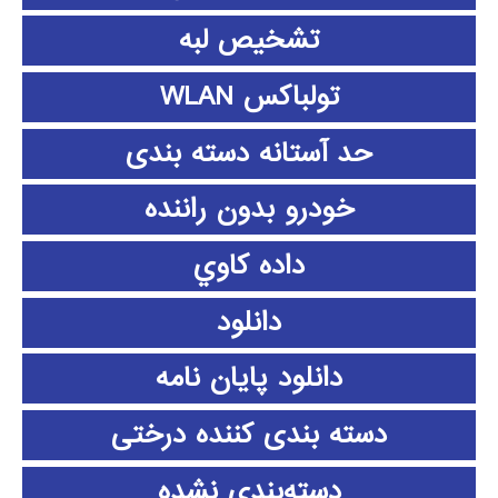
تشخیص لبه
تولباکس WLAN
حد آستانه دسته بندی
خودرو بدون راننده
داده كاوي
دانلود
دانلود پايان نامه
دسته بندی کننده درختی
دسته‌بندی نشده