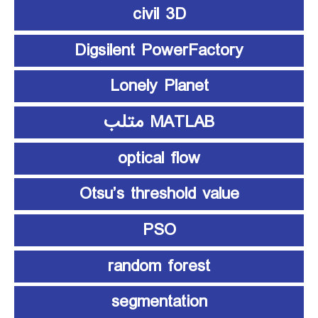
civil 3D
Digsilent PowerFactory
Lonely Planet
MATLAB متلب
optical flow
Otsu’s threshold value
PSO
random forest
segmentation