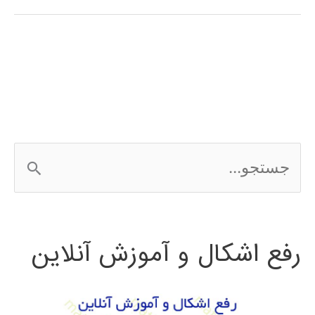
فارسی
نرم
افزار
SolidWorks
ج
س
ت
رفع اشکال و آموزش آنلاین
ج
و