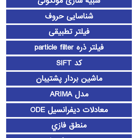
شبیه سازی مولکولی
شناسایی حروف
فیلتر تطبیقی
فیلتر ذره particle filter
کد SIFT
ماشین بردار پشتیبان
مدل ARIMA
معادلات دیفرانسیل ODE
منطق فازي