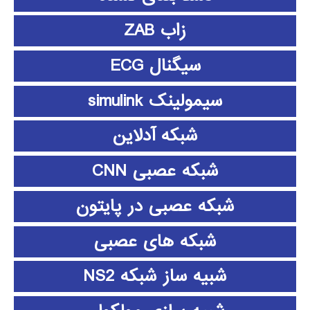
زاب ZAB
سیگنال ECG
سیمولینک simulink
شبکه آدلاین
شبکه عصبی CNN
شبکه عصبی در پایتون
شبکه های عصبی
شبیه ساز شبکه NS2