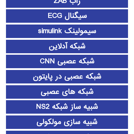
زاب ZAB
سیگنال ECG
سیمولینک simulink
شبکه آدلاین
شبکه عصبی CNN
شبکه عصبی در پایتون
شبکه های عصبی
شبیه ساز شبکه NS2
شبیه سازی مولکولی