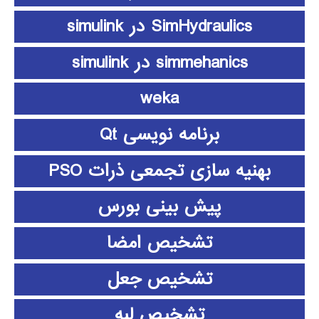
SimHydraulics در simulink
simmehanics در simulink
weka
برنامه نویسی Qt
بهنیه سازی تجمعی ذرات PSO
پیش بینی بورس
تشخیص امضا
تشخیص جعل
تشخیص لبه