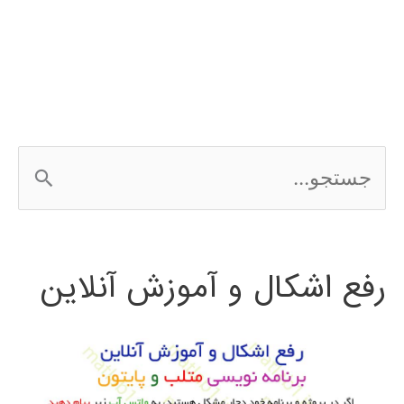
(fuzzy
system)
در
پایتون
ج
س
ت
رفع اشکال و آموزش آنلاین
ج
و
ب