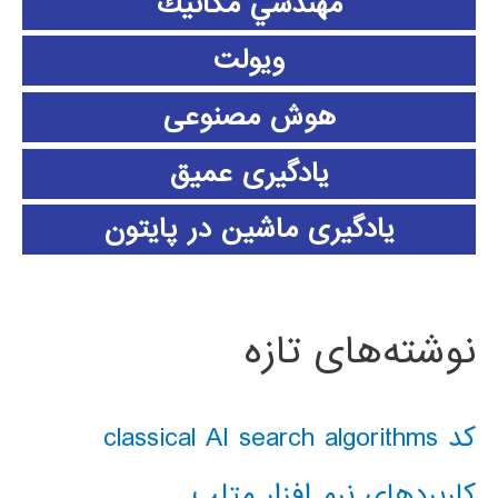
مهندسي مكانيك
ویولت
هوش مصنوعی
یادگیری عمیق
یادگیری ماشین در پایتون
نوشته‌های تازه
کد classical AI search algorithms
کاربردهای نرم افزار متلب