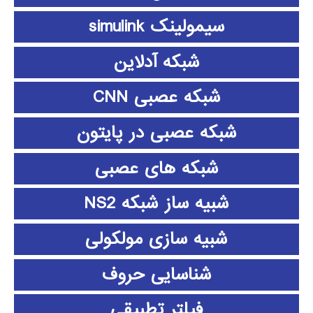
سیمولینک simulink
شبکه آدلاین
شبکه عصبی CNN
شبکه عصبی در پایتون
شبکه های عصبی
شبیه ساز شبکه NS2
شبیه سازی مولکولی
شناسایی حروف
فیلتر تطبیقی