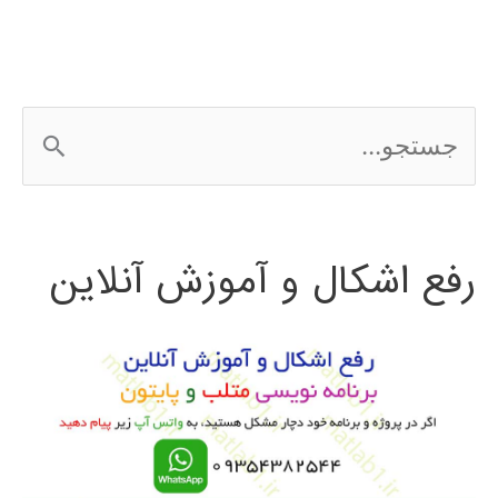
ج
س
ت
رفع اشکال و آموزش آنلاین
ج
و
ب
ر
ا