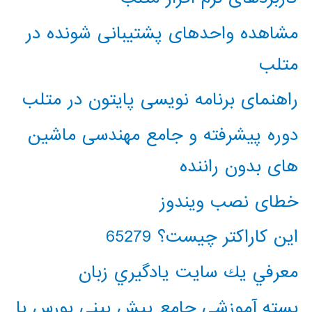
مشاهده واحدهای پشتیبانی شونده در
متلب
راهنمای برنامه نویسی پایتون در متلب
دوره پیشرفته و جامع مهندسی ماشین
های بدون راننده
خطای نصب ویندوز
این کاراکتر چیست؟ 65279
معرفي يك سايت يادگيري زبان
بسته آموزشی جامع پیش بینی بورس با