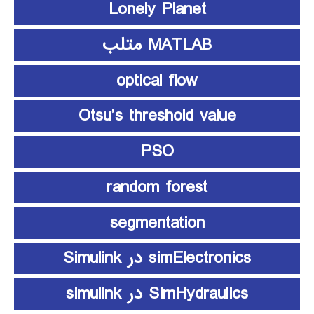
Lonely Planet
MATLAB متلب
optical flow
Otsu’s threshold value
PSO
random forest
segmentation
simElectronics در Simulink
SimHydraulics در simulink