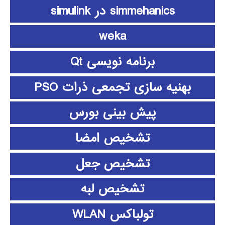
simmehanics در simulink
weka
برنامه نویسی Qt
بهنیه سازی تجمعی ذرات PSO
پیش بینی بورس
تشخیص امضا
تشخیص جعل
تشخیص لبه
تولباکس WLAN