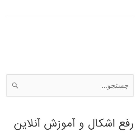
آموزشی
شبکه
عصبی
کانالوشن
ج
س
ت
رفع اشکال و آموزش آنلاین
ج
و