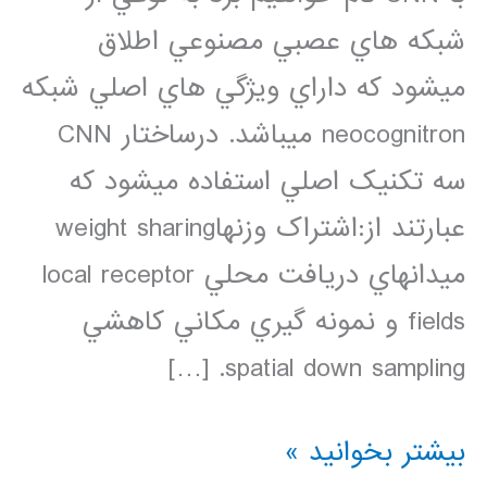
شبکه هاي عصبي مصنوعي اطلاق
ميشود که داراي ويژگي هاي اصلي شبکه
neocognitron ميباشد. درساختار CNN
سه تکنيک اصلي استفاده ميشود که
عبارتند از:اشتراک وزنهاweight sharing
ميدانهاي دريافت محلي local receptor
fields و نمونه گيري مکاني کاهشي
spatial down sampling. […]
فیلم
بیشتر بخوانید »