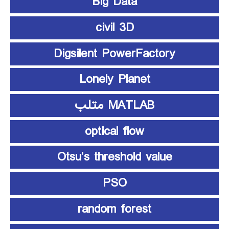
Big Data
civil 3D
Digsilent PowerFactory
Lonely Planet
MATLAB متلب
optical flow
Otsu’s threshold value
PSO
random forest