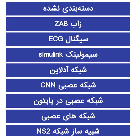
دسته‌بندی نشده
زاب ZAB
سیگنال ECG
سیمولینک simulink
شبکه آدلاین
شبکه عصبی CNN
شبکه عصبی در پایتون
شبکه های عصبی
شبیه ساز شبکه NS2