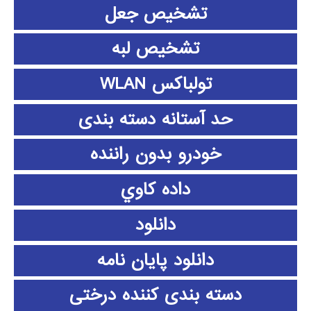
تشخیص جعل
تشخیص لبه
تولباکس WLAN
حد آستانه دسته بندی
خودرو بدون راننده
داده كاوي
دانلود
دانلود پايان نامه
دسته بندی کننده درختی