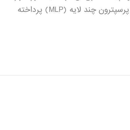
MATLAB، با تکیه بر شبکه های عصبی پرسپترون چند لایه (MLP) پرداخته