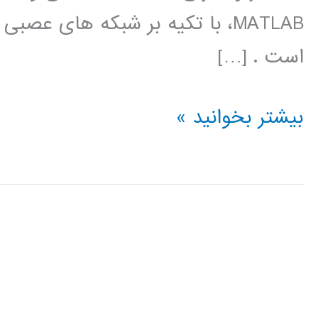
است . […]
آموزش
بیشتر بخوانید »
جعبه
ابزار
شبکه
عصبی
در
MATLAB