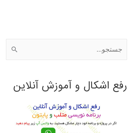
ubuntu
ج
س
ت
رفع اشکال و آموزش آنلاین
ج
و
ب
ر