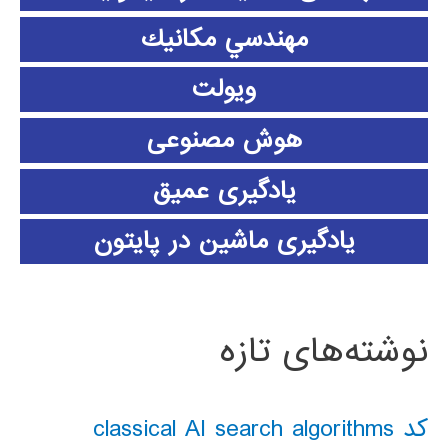
مهندسي مكانيك
ویولت
هوش مصنوعی
یادگیری عمیق
یادگیری ماشین در پایتون
نوشته‌های تازه
کد classical AI search algorithms