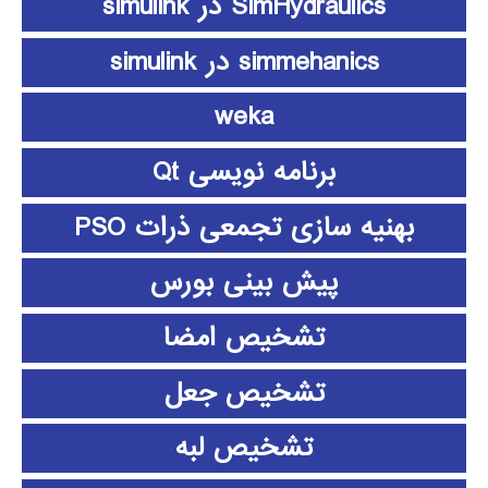
SimHydraulics در simulink
simmehanics در simulink
weka
برنامه نویسی Qt
بهنیه سازی تجمعی ذرات PSO
پیش بینی بورس
تشخیص امضا
تشخیص جعل
تشخیص لبه