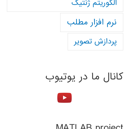
الگوریتم ژنتیک
نرم افزار مطلب
پردازش تصویر
کانال ما در یوتیوب
MATLAB project