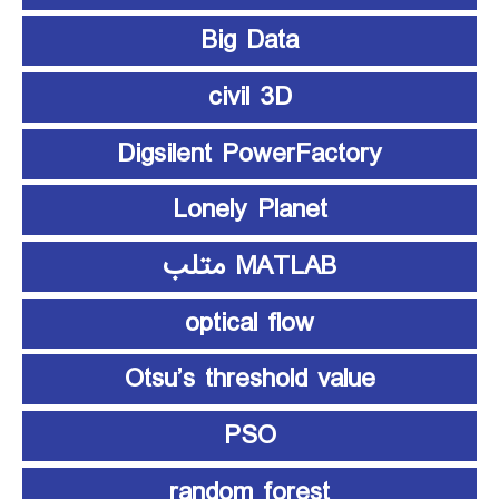
Big Data
civil 3D
Digsilent PowerFactory
Lonely Planet
MATLAB متلب
optical flow
Otsu’s threshold value
PSO
random forest