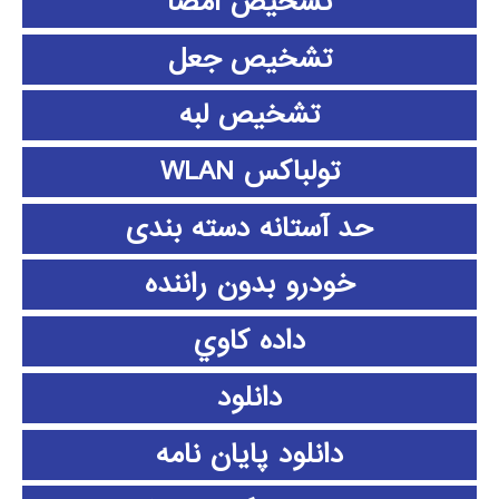
تشخیص امضا
تشخیص جعل
تشخیص لبه
تولباکس WLAN
حد آستانه دسته بندی
خودرو بدون راننده
داده كاوي
دانلود
دانلود پايان نامه