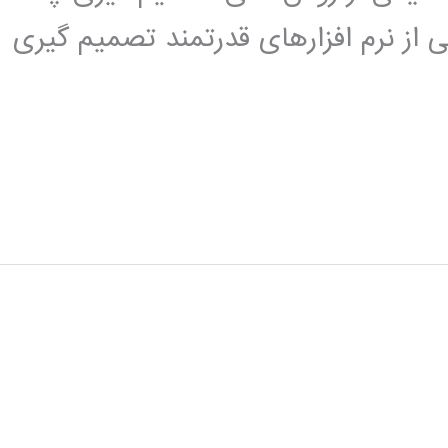
است. نرم افزار expert choice یکی از نرم افزارهای قدرتمند تصمیم گیری