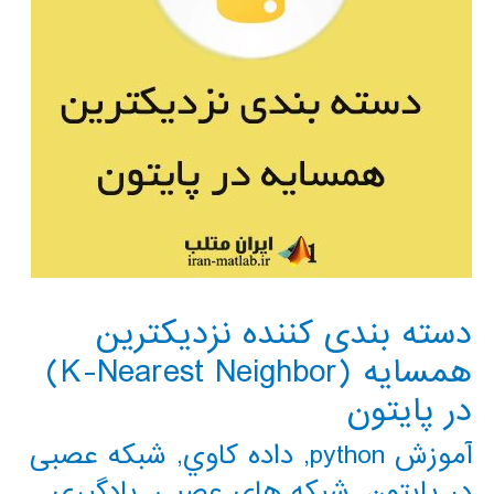
دسته بندی کننده نزدیکترین
همسایه (K-Nearest Neighbor)
در پایتون
آموزش python
,
داده كاوي
,
شبکه عصبی
در پایتون
,
شبکه های عصبی
,
یادگیری