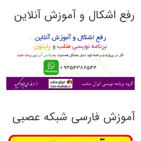
ت
پایتون
رفع اشکال و آموزش آنلاین
ج
و
ب
ر
ا
ی
:
آموزش فارسی شبکه عصبی