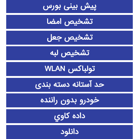
پیش بینی بورس
تشخیص امضا
تشخیص جعل
تشخیص لبه
تولباکس WLAN
حد آستانه دسته بندی
خودرو بدون راننده
داده كاوي
دانلود