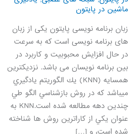
ماشین در پایتون
زبان برنامه نویسی پایتون یکی از زبان
های برنامه نویسی است که به سرعت
در حال افزایش محبوبیت و کاربرد در
بین برنامه نویسان می باشد. نزديكترين
همسايه (KNN) يك الگوريتم يادگيري
ميباشد كه در روش بازشناسي الگو طي
چندين دهه مطالعه شده است.KNN به
عنوان يكي از كاراترين روش ها شناخته
شده است، و […]