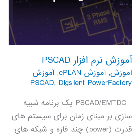
آموزش نرم افزار PSCAD
آموزش
,
آموزش ePLAN
,
آموزش
PSCAD
,
Digsilent PowerFactory
PSCAD/EMTDC یک برنامه شبیه
سازی بر مبنای زمان برای سیستم های
قدرت (power) چند فازه و شبکه های