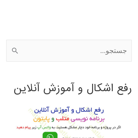
ج
س
ت
رفع اشکال و آموزش آنلاین
ج
و
ب
ر