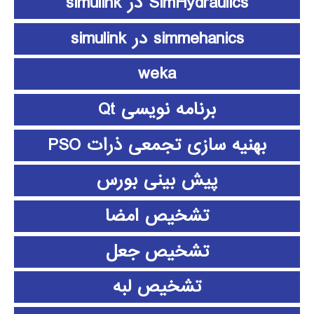
SimHydraulics در simulink
simmehanics در simulink
weka
برنامه نویسی Qt
بهنیه سازی تجمعی ذرات PSO
پیش بینی بورس
تشخیص امضا
تشخیص جعل
تشخیص لبه