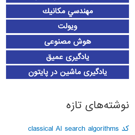
مهندسي مكانيك
ویولت
هوش مصنوعی
یادگیری عمیق
یادگیری ماشین در پایتون
نوشته‌های تازه
کد classical AI search algorithms