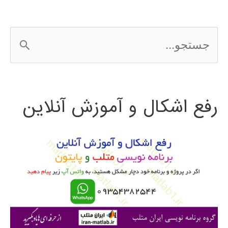
ج
س
ت
رفع اشکال و آموزش آنلاین
ج
و
ب
ر
ا
ی