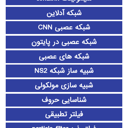
شبکه آدلاین
شبکه عصبی CNN
شبکه عصبی در پایتون
شبکه های عصبی
شبیه ساز شبکه NS2
شبیه سازی مولکولی
شناسایی حروف
فیلتر تطبیقی