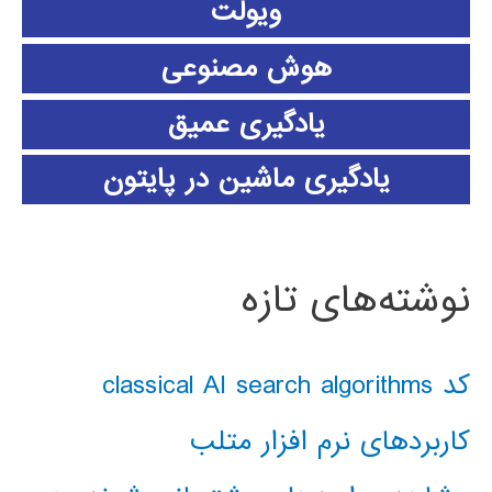
ویولت
هوش مصنوعی
یادگیری عمیق
یادگیری ماشین در پایتون
نوشته‌های تازه
کد classical AI search algorithms
کاربردهای نرم افزار متلب