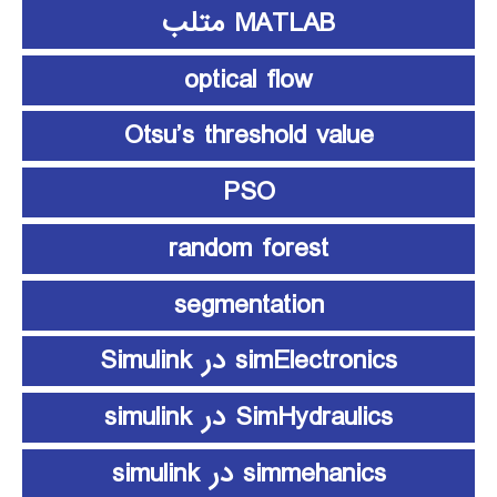
MATLAB متلب
optical flow
Otsu’s threshold value
PSO
random forest
segmentation
simElectronics در Simulink
SimHydraulics در simulink
simmehanics در simulink