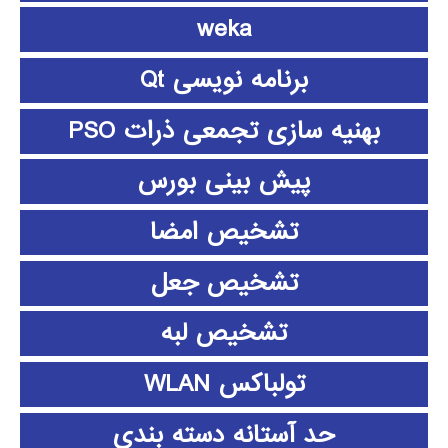
weka
برنامه نویسی Qt
بهنیه سازی تجمعی ذرات PSO
پیش بینی بورس
تشخیص امضا
تشخیص جعل
تشخیص لبه
تولباکس WLAN
حد آستانه دسته بندی