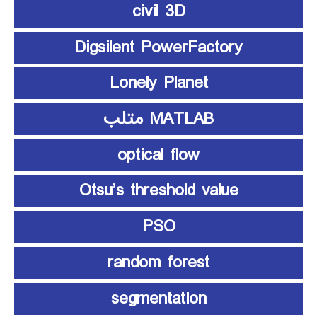
civil 3D
Digsilent PowerFactory
Lonely Planet
MATLAB متلب
optical flow
Otsu’s threshold value
PSO
random forest
segmentation