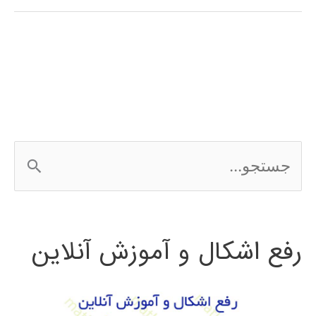
فارسی
3Ds
MAX
ج
س
ت
رفع اشکال و آموزش آنلاین
ج
و
ب