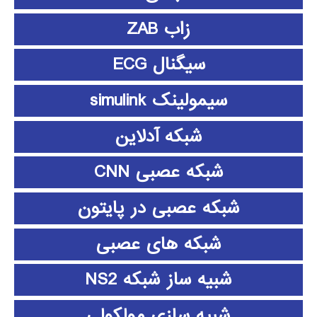
زاب ZAB
سیگنال ECG
سیمولینک simulink
شبکه آدلاین
شبکه عصبی CNN
شبکه عصبی در پایتون
شبکه های عصبی
شبیه ساز شبکه NS2
شبیه سازی مولکولی