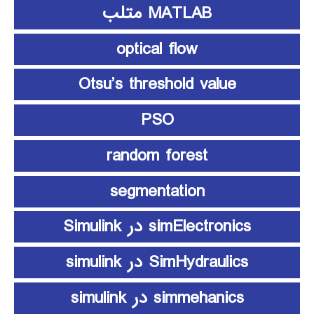
MATLAB متلب
optical flow
Otsu’s threshold value
PSO
random forest
segmentation
simElectronics در Simulink
SimHydraulics در simulink
simmehanics در simulink