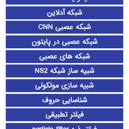
شبکه آدلاین
شبکه عصبی CNN
شبکه عصبی در پایتون
شبکه های عصبی
شبیه ساز شبکه NS2
شبیه سازی مولکولی
شناسایی حروف
فیلتر تطبیقی