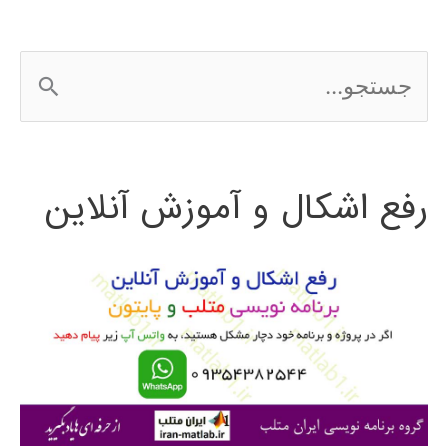
ج
س
ت
رفع اشکال و آموزش آنلاین
ج
و
ب
ر
ا
ی