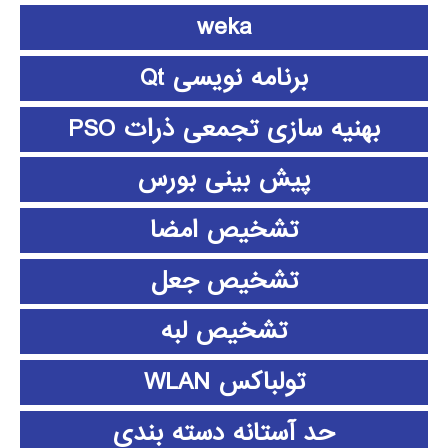
weka
برنامه نویسی Qt
بهنیه سازی تجمعی ذرات PSO
پیش بینی بورس
تشخیص امضا
تشخیص جعل
تشخیص لبه
تولباکس WLAN
حد آستانه دسته بندی