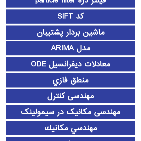
فیلتر ذره particle filter
کد SIFT
ماشین بردار پشتیبان
مدل ARIMA
معادلات دیفرانسیل ODE
منطق فازي
مهندسی کنترل
مهندسی مکانیک در سیمولینک
مهندسي مكانيك