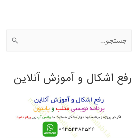
ج
س
ت
رفع اشکال و آموزش آنلاین
ج
و
ب
ر
ا