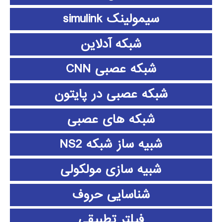
سیمولینک simulink
شبکه آدلاین
شبکه عصبی CNN
شبکه عصبی در پایتون
شبکه های عصبی
شبیه ساز شبکه NS2
شبیه سازی مولکولی
شناسایی حروف
فیلتر تطبیقی