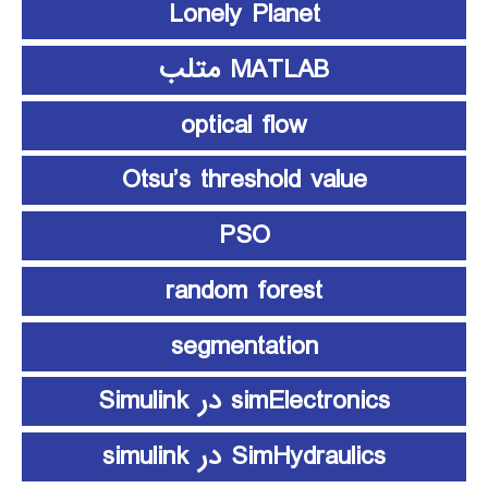
Lonely Planet
MATLAB متلب
optical flow
Otsu’s threshold value
PSO
random forest
segmentation
simElectronics در Simulink
SimHydraulics در simulink