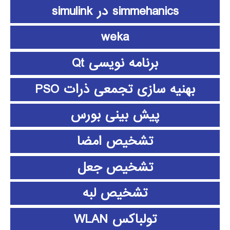
simmehanics در simulink
weka
برنامه نویسی Qt
بهنیه سازی تجمعی ذرات PSO
پیش بینی بورس
تشخیص امضا
تشخیص جعل
تشخیص لبه
تولباکس WLAN