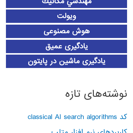
مهندسي مكانيك
ویولت
هوش مصنوعی
یادگیری عمیق
یادگیری ماشین در پایتون
نوشته‌های تازه
کد classical AI search algorithms
کاربردهای نرم افزار متلب