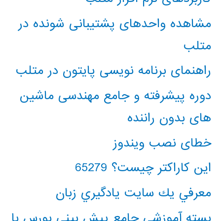
مشاهده واحدهای پشتیبانی شونده در
متلب
راهنمای برنامه نویسی پایتون در متلب
دوره پیشرفته و جامع مهندسی ماشین
های بدون راننده
خطای نصب ویندوز
این کاراکتر چیست؟ 65279
معرفي يك سايت يادگيري زبان
بسته آموزشی جامع پیش بینی بورس با