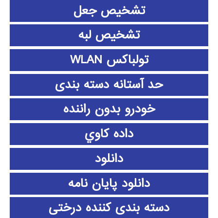
تشخیص جعل
تشخیص لبه
تولباکس WLAN
حد آستانه دسته بندی
خودرو بدون راننده
داده كاوي
دانلود
دانلود پايان نامه
دسته بندی کننده درختی