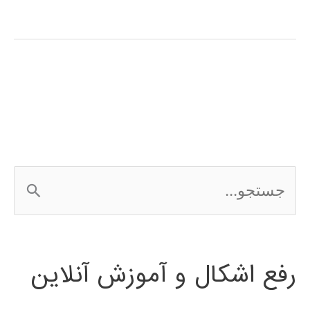
ژنتیک
(genetic
algorithm)
در
پایتون
ج
س
ت
رفع اشکال و آموزش آنلاین
ج
و