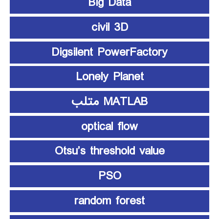
Big Data
civil 3D
Digsilent PowerFactory
Lonely Planet
MATLAB متلب
optical flow
Otsu’s threshold value
PSO
random forest