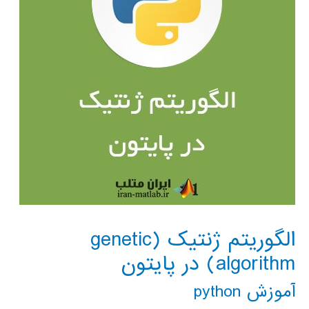
الگوریتم ژنتیک (genetic
algorithm) در پایتون
آموزش python