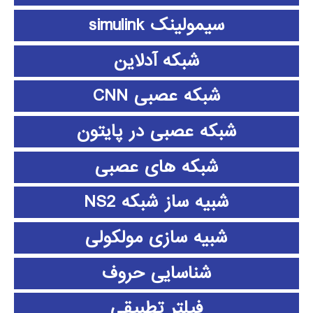
سیمولینک simulink
شبکه آدلاین
شبکه عصبی CNN
شبکه عصبی در پایتون
شبکه های عصبی
شبیه ساز شبکه NS2
شبیه سازی مولکولی
شناسایی حروف
فیلتر تطبیقی