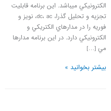
الكترونيكي مي­باشد. اين برنامه قابليت
تجزيه و تحليل­ گذرا، dc، ac، نویز و
فوریه را در مدارهاي الكتريكي و
الكترونيكي دارد. در این برنامه مدارها
مي […]
فیلم
بیشتر بخوانید »
آموزش
فارسی
HSPICE