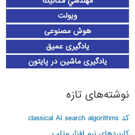
مهندسي مكانيك
ویولت
هوش مصنوعی
یادگیری عمیق
یادگیری ماشین در پایتون
نوشته‌های تازه
کد classical AI search algorithms
کاربردهای نرم افزار متلب