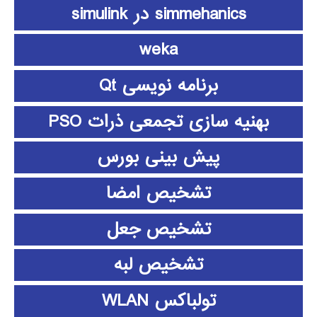
simmehanics در simulink
weka
برنامه نویسی Qt
بهنیه سازی تجمعی ذرات PSO
پیش بینی بورس
تشخیص امضا
تشخیص جعل
تشخیص لبه
تولباکس WLAN