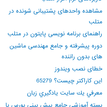
مشاهده واحدهای پشتیبانی شونده در
متلب
راهنمای برنامه نویسی پایتون در متلب
دوره پیشرفته و جامع مهندسی ماشین
های بدون راننده
خطای نصب ویندوز
این کاراکتر چیست؟ 65279
معرفي يك سايت يادگيري زبان
بسته آموزشی جامع پیش بینی بورس با