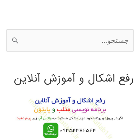
ج
س
ت
رفع اشکال و آموزش آنلاین
ج
و
ب
ر
ا