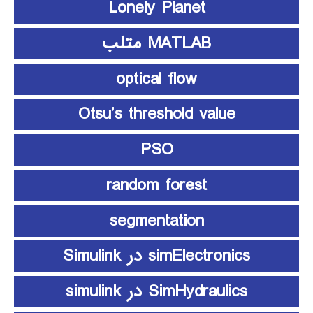
Lonely Planet
MATLAB متلب
optical flow
Otsu’s threshold value
PSO
random forest
segmentation
simElectronics در Simulink
SimHydraulics در simulink