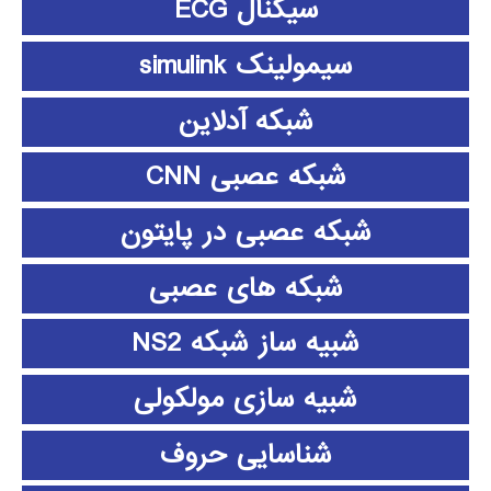
سیگنال ECG
سیمولینک simulink
شبکه آدلاین
شبکه عصبی CNN
شبکه عصبی در پایتون
شبکه های عصبی
شبیه ساز شبکه NS2
شبیه سازی مولکولی
شناسایی حروف