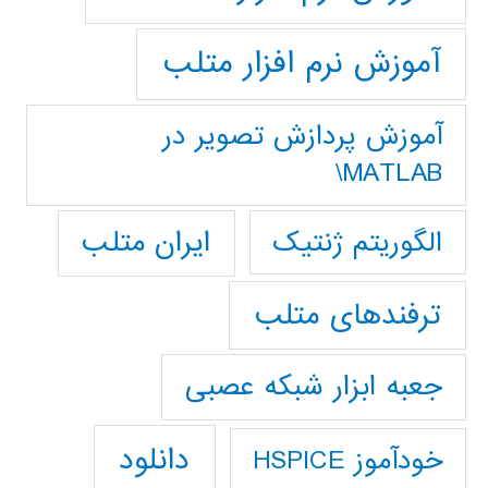
آموزش نرم افزار متلب
آموزش پردازش تصوير در
MATLAB\
ایران متلب
الگوریتم ژنتیک
ترفندهای متلب
جعبه ابزار شبکه عصبی
دانلود
خودآموز HSPICE