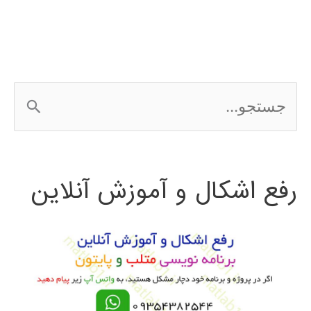
ج
س
ت
رفع اشکال و آموزش آنلاین
ج
و
ب
ر