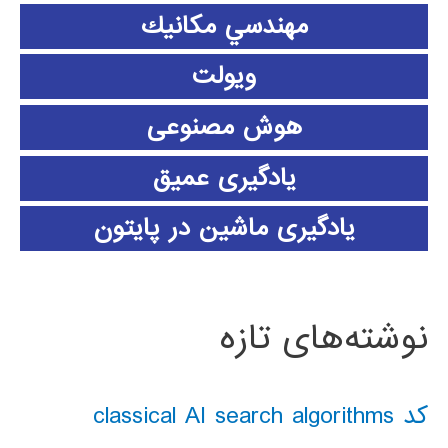
مهندسي مكانيك
ویولت
هوش مصنوعی
یادگیری عمیق
یادگیری ماشین در پایتون
نوشته‌های تازه
کد classical AI search algorithms