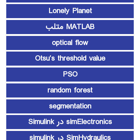
Lonely Planet
MATLAB متلب
optical flow
Otsu’s threshold value
PSO
random forest
segmentation
simElectronics در Simulink
SimHydraulics در simulink