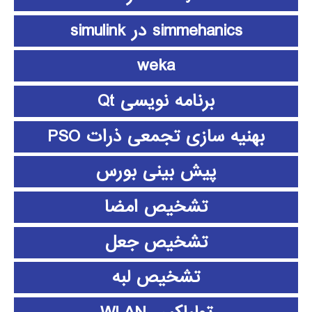
simmehanics در simulink
weka
برنامه نویسی Qt
بهنیه سازی تجمعی ذرات PSO
پیش بینی بورس
تشخیص امضا
تشخیص جعل
تشخیص لبه