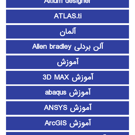
Altium designer
ATLAS.ti
آلمان
آلن بردلی Allen bradley
آموزش
آموزش 3D MAX
آموزش abaqus
آموزش ANSYS
آموزش ArcGIS