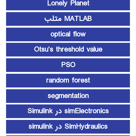
Lonely Planet
MATLAB متلب
optical flow
Otsu’s threshold value
PSO
random forest
segmentation
simElectronics در Simulink
SimHydraulics در simulink