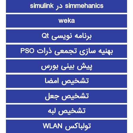
simmehanics در simulink
weka
برنامه نویسی Qt
بهنیه سازی تجمعی ذرات PSO
پیش بینی بورس
تشخیص امضا
تشخیص جعل
تشخیص لبه
تولباکس WLAN