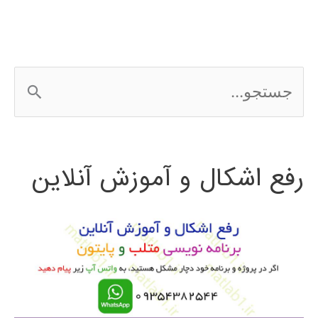
ج
س
ت
رفع اشکال و آموزش آنلاین
ج
و
ب
ر
ا