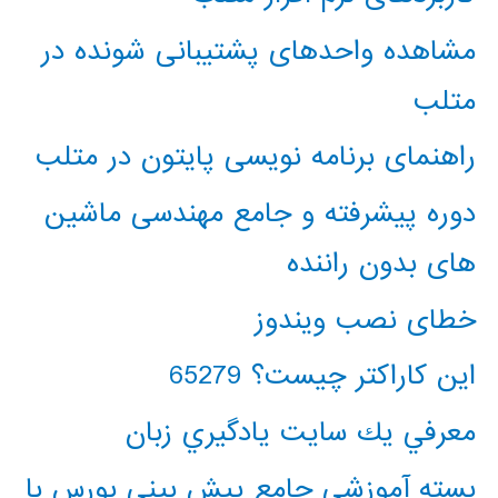
مشاهده واحدهای پشتیبانی شونده در
متلب
راهنمای برنامه نویسی پایتون در متلب
دوره پیشرفته و جامع مهندسی ماشین
های بدون راننده
خطای نصب ویندوز
این کاراکتر چیست؟ 65279
معرفي يك سايت يادگيري زبان
بسته آموزشی جامع پیش بینی بورس با