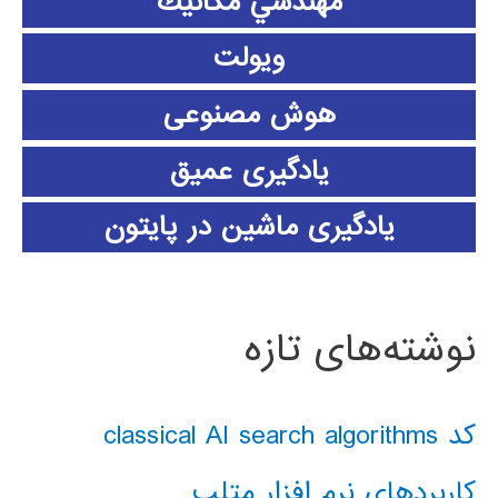
مهندسي مكانيك
ویولت
هوش مصنوعی
یادگیری عمیق
یادگیری ماشین در پایتون
نوشته‌های تازه
کد classical AI search algorithms
کاربردهای نرم افزار متلب