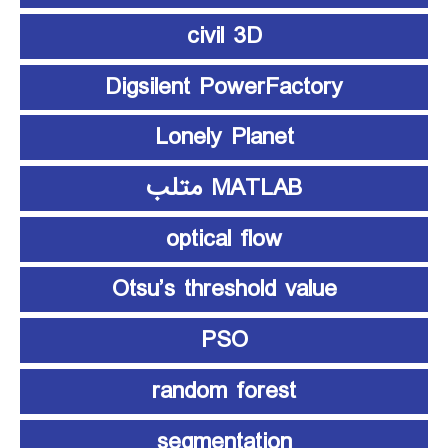
civil 3D
Digsilent PowerFactory
Lonely Planet
MATLAB متلب
optical flow
Otsu’s threshold value
PSO
random forest
segmentation