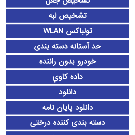
تشخیص جعل
تشخیص لبه
تولباکس WLAN
حد آستانه دسته بندی
خودرو بدون راننده
داده كاوي
دانلود
دانلود پايان نامه
دسته بندی کننده درختی