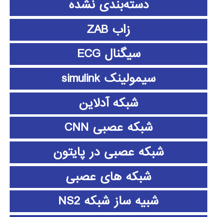
دسته‌بندی نشده
زاب ZAB
سیگنال ECG
سیمولینک simulink
شبکه آدلاین
شبکه عصبی CNN
شبکه عصبی در پایتون
شبکه های عصبی
شبیه ساز شبکه NS2