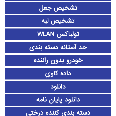
تشخیص جعل
تشخیص لبه
تولباکس WLAN
حد آستانه دسته بندی
خودرو بدون راننده
داده كاوي
دانلود
دانلود پايان نامه
دسته بندی کننده درختی