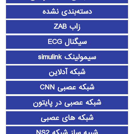
دسته‌بندی نشده
زاب ZAB
سیگنال ECG
سیمولینک simulink
شبکه آدلاین
شبکه عصبی CNN
شبکه عصبی در پایتون
شبکه های عصبی
شبیه ساز شبکه NS2