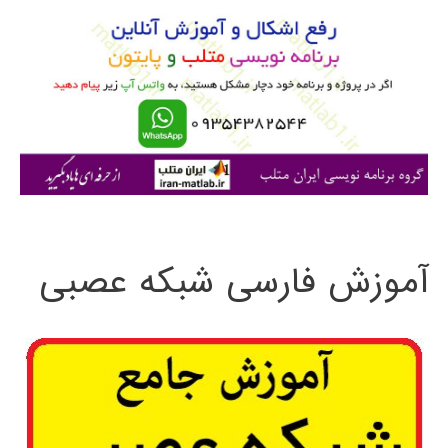
و
ب
ر
ا
ی
:
آموزش فارسی شبکه عصبی