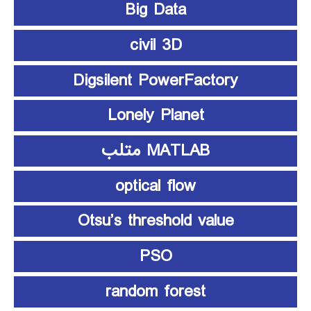
Big Data
civil 3D
Digsilent PowerFactory
Lonely Planet
MATLAB متلب
optical flow
Otsu’s threshold value
PSO
random forest