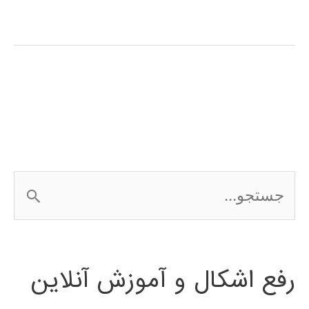
آموزش
فارسی
نرم
افزار
ShowFlow
ج
س
ت
رفع اشکال و آموزش آنلاین
ج