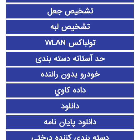
تشخیص جعل
تشخیص لبه
تولباکس WLAN
حد آستانه دسته بندی
خودرو بدون راننده
داده كاوي
دانلود
دانلود پايان نامه
دسته بندی کننده درختی