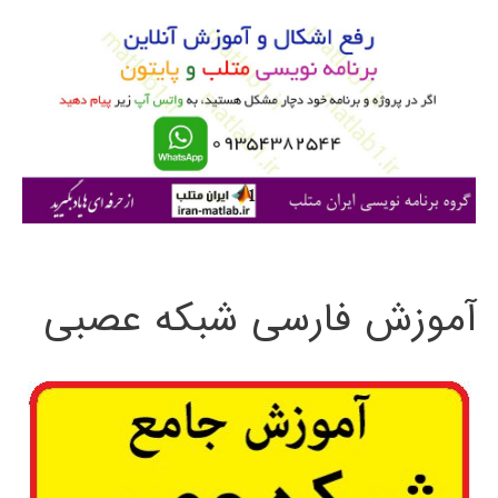
و
ب
ر
ا
ی
:
آموزش فارسی شبکه عصبی