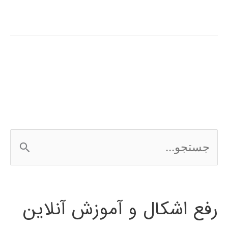
سلولی
چیست؟
ج
س
ت
رفع اشکال و آموزش آنلاین
ج