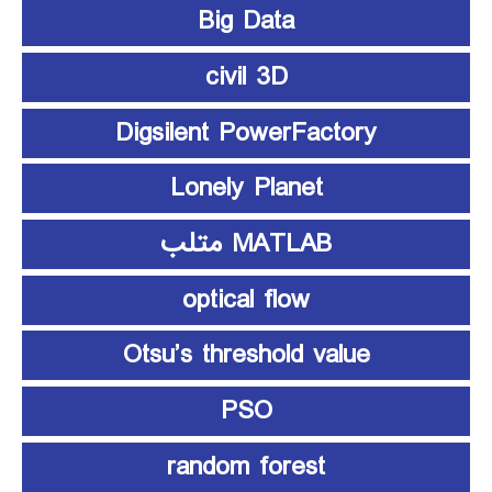
Big Data
civil 3D
Digsilent PowerFactory
Lonely Planet
MATLAB متلب
optical flow
Otsu’s threshold value
PSO
random forest