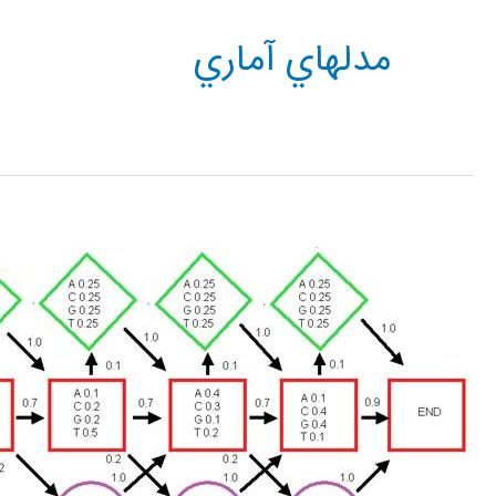
مدلهاي آماري