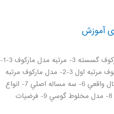
ای آموزش
فهرست مطالب 1- مقدمه 2- فرآيند مارکوف گسسته 3- مرتبه مدل مارکوف 3-1-
مدل مارکوف مرتبه صفر 3-2- مدل مارکوف مرتبه اول 3-2- مدل مارکوف مرتبه
m ام 4- مدل مخفي مارکوف 5- يک مثال واقعي 6- سه مساله اصلي 7- انواع
مدلهاي مخفي مارکوف و HMM پيوسته 8- مدل مخلوط گوسي 9- فرضيات