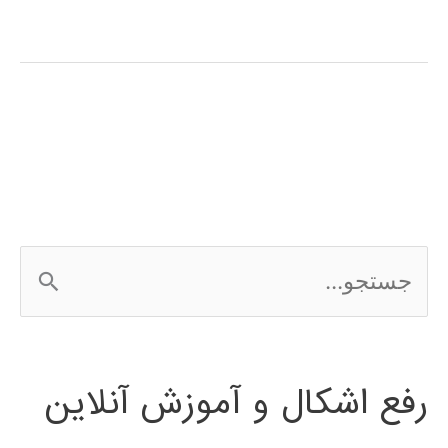
آموزش
فارسی
LISREL
ج
س
ت
رفع اشکال و آموزش آنلاین
ج
و