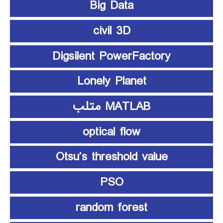
Big Data
civil 3D
Digsilent PowerFactory
Lonely Planet
MATLAB متلب
optical flow
Otsu’s threshold value
PSO
random forest