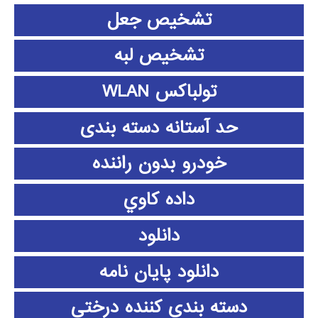
تشخیص جعل
تشخیص لبه
تولباکس WLAN
حد آستانه دسته بندی
خودرو بدون راننده
داده كاوي
دانلود
دانلود پايان نامه
دسته بندی کننده درختی