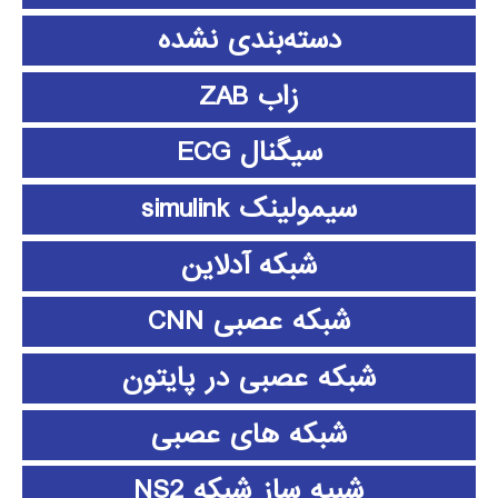
دسته‌بندی نشده
زاب ZAB
سیگنال ECG
سیمولینک simulink
شبکه آدلاین
شبکه عصبی CNN
شبکه عصبی در پایتون
شبکه های عصبی
شبیه ساز شبکه NS2