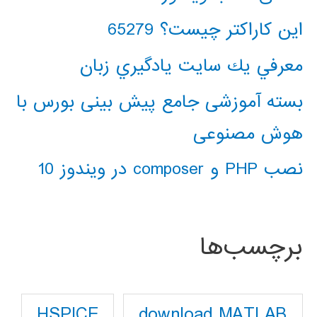
این کاراکتر چیست؟ 65279
معرفي يك سايت يادگيري زبان
بسته آموزشی جامع پیش بینی بورس با
هوش مصنوعی
نصب PHP و composer در ویندوز 10
برچسب‌ها
download MATLAB
HSPICE