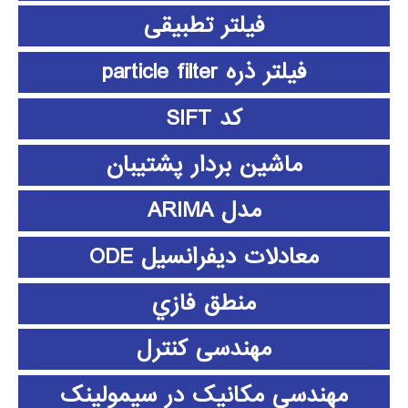
فیلتر تطبیقی
فیلتر ذره particle filter
کد SIFT
ماشین بردار پشتیبان
مدل ARIMA
معادلات دیفرانسیل ODE
منطق فازي
مهندسی کنترل
مهندسی مکانیک در سیمولینک