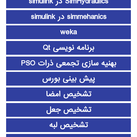
SimHydraulics در simulink
simmehanics در simulink
weka
برنامه نویسی Qt
بهنیه سازی تجمعی ذرات PSO
پیش بینی بورس
تشخیص امضا
تشخیص جعل
تشخیص لبه