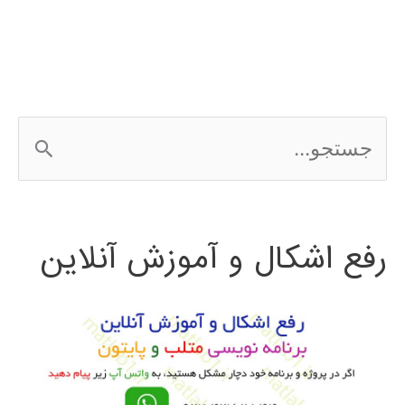
با
متلب
ADVISOR
ج
س
ت
رفع اشکال و آموزش آنلاین
ج
و
ب
ر