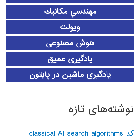
مهندسي مكانيك
ویولت
هوش مصنوعی
یادگیری عمیق
یادگیری ماشین در پایتون
نوشته‌های تازه
کد classical AI search algorithms