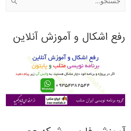
س
ت
رفع اشکال و آموزش آنلاین
ج
و
ب
ر
ا
ی
: