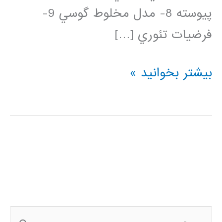
پيوسته 8- مدل مخلوط گوسي 9-
فرضيات تئوري […]
مدل
بیشتر بخوانید »
مخفي
مارکوف
و
الگوريتمهای
آموزش
ج