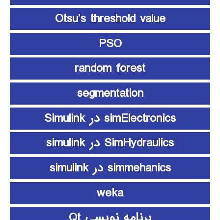
Otsu’s threshold value
PSO
random forest
segmentation
simElectronics در Simulink
SimHydraulics در simulink
simmehanics در simulink
weka
برنامه نویسی Qt