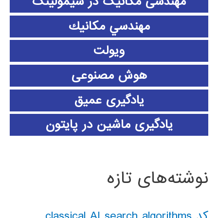
مهندسی مکانیک در سیمولینک
مهندسي مكانيك
ویولت
هوش مصنوعی
یادگیری عمیق
یادگیری ماشین در پایتون
نوشته‌های تازه
کد classical AI search algorithms