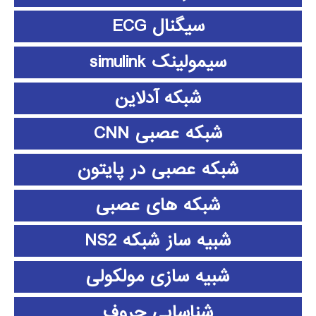
سیگنال ECG
سیمولینک simulink
شبکه آدلاین
شبکه عصبی CNN
شبکه عصبی در پایتون
شبکه های عصبی
شبیه ساز شبکه NS2
شبیه سازی مولکولی
شناسایی حروف