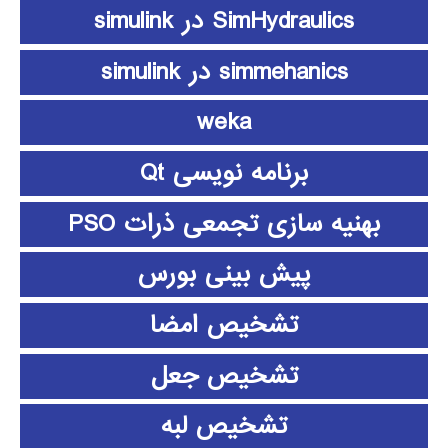
SimHydraulics در simulink
simmehanics در simulink
weka
برنامه نویسی Qt
بهنیه سازی تجمعی ذرات PSO
پیش بینی بورس
تشخیص امضا
تشخیص جعل
تشخیص لبه