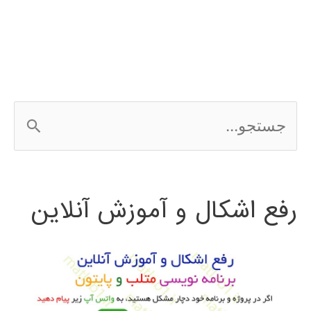
کاوی
ج
س
ت
رفع اشکال و آموزش آنلاین
ج
و
ب
ر