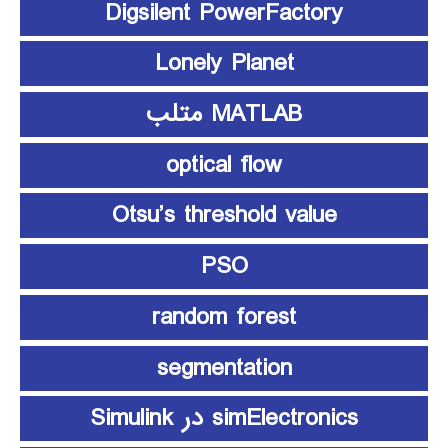
Digsilent PowerFactory
Lonely Planet
MATLAB متلب
optical flow
Otsu’s threshold value
PSO
random forest
segmentation
simElectronics در Simulink