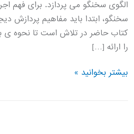
الگوی سخنگو می پردازد. برای فهم اج
سخنگو، ابتدا باید مفاهیم پردازش دیجی
کتاب حاضر در تلاش است تا نحوه ی بر
را ارائه […]
پردازش
بیشتر بخوانید »
دیجیتال
گفتار
با
استفاده