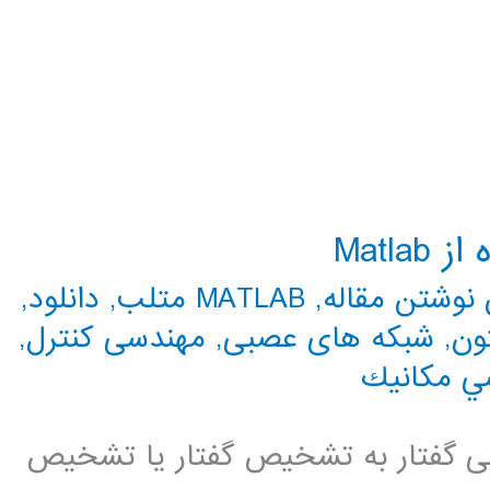
Matl
نوشتن مقاله
,
MATLAB متلب
,
دانلود
,
ون
,
شبکه های عصبی
,
مهندسی کنترل
,
ي مكانيك
لی گفتار به تشخیص گفتار یا تشخیص