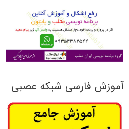
و
ای
بر
ب
پیاده
ر
سازی
ا
کامپیوتری
ی
با
:
MATLAB
آموزش فارسی شبکه عصبی