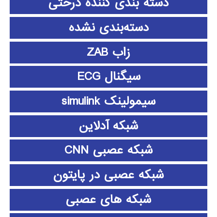
دسته بندی کننده درختی
دسته‌بندی نشده
زاب ZAB
سیگنال ECG
سیمولینک simulink
شبکه آدلاین
شبکه عصبی CNN
شبکه عصبی در پایتون
شبکه های عصبی