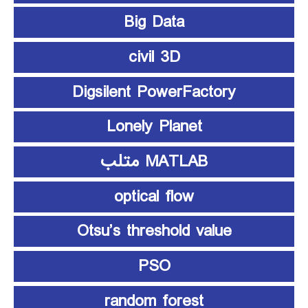
Big Data
civil 3D
Digsilent PowerFactory
Lonely Planet
MATLAB متلب
optical flow
Otsu’s threshold value
PSO
random forest