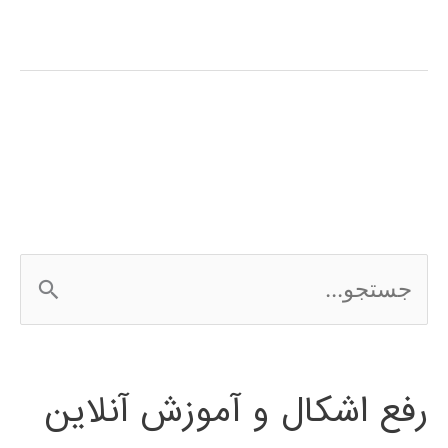
سلولی
چیست؟
ج
س
ت
رفع اشکال و آموزش آنلاین
ج