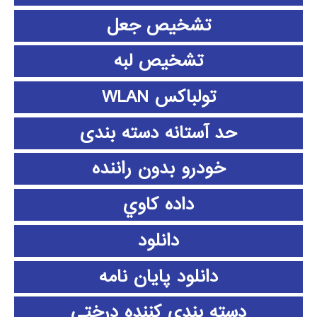
تشخیص جعل
تشخیص لبه
تولباکس WLAN
حد آستانه دسته بندی
خودرو بدون راننده
داده كاوي
دانلود
دانلود پايان نامه
دسته بندی کننده درختی