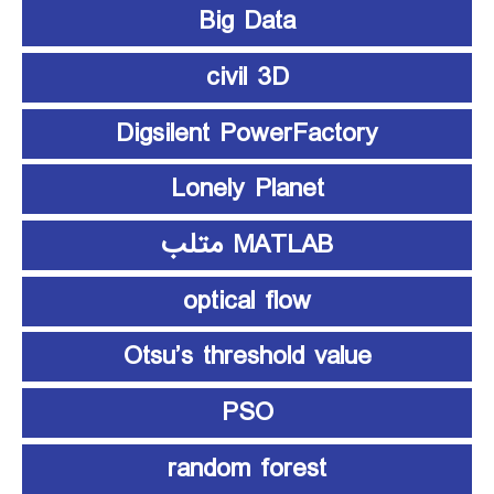
Big Data
civil 3D
Digsilent PowerFactory
Lonely Planet
MATLAB متلب
optical flow
Otsu’s threshold value
PSO
random forest