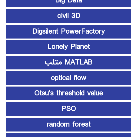
Big Data
civil 3D
Digsilent PowerFactory
Lonely Planet
MATLAB متلب
optical flow
Otsu’s threshold value
PSO
random forest