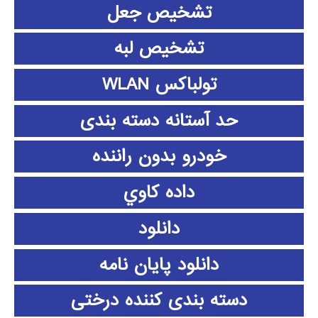
تشخیص جعل
تشخیص لبه
تولباکس WLAN
حد آستانه دسته بندی
خودرو بدون راننده
داده كاوي
دانلود
دانلود پايان نامه
دسته بندی کننده درختی