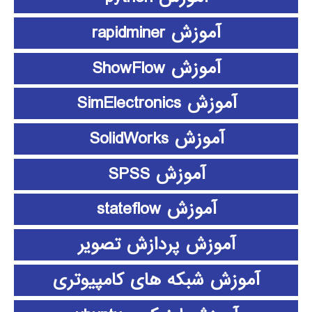
آموزش rapidminer
آموزش ShowFlow
آموزش SimElectronics
آموزش SolidWorks
آموزش SPSS
آموزش stateflow
آموزش پردازش تصویر
آموزش شبکه های کامپیوتری