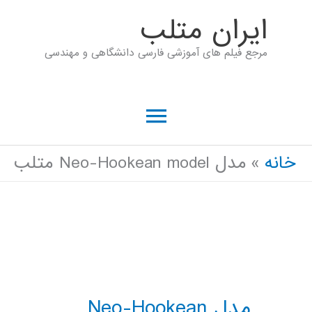
رش
ايران متلب
ه
مرجع فیلم های آموزشی فارسی دانشگاهی و مهندسی
حتوا
فهرست
اصلی
خانه
مدل Neo-Hookean model متلب
مدل Neo-Hookean