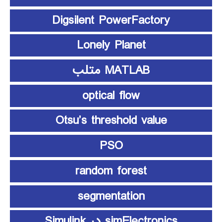
Digsilent PowerFactory
Lonely Planet
MATLAB متلب
optical flow
Otsu’s threshold value
PSO
random forest
segmentation
simElectronics در Simulink