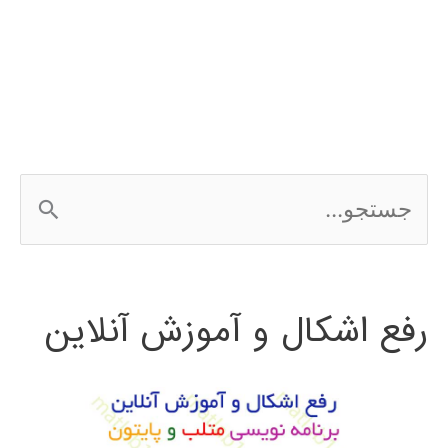
خودرو
با
متلب
ADVISOR
ج
س
ت
رفع اشکال و آموزش آنلاین
ج
و
ب