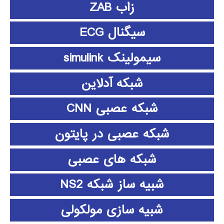
زاب ZAB
سیگنال ECG
سیمولینک simulink
شبکه آدلاین
شبکه عصبی CNN
شبکه عصبی در پایتون
شبکه های عصبی
شبیه ساز شبکه NS2
شبیه سازی مولکولی