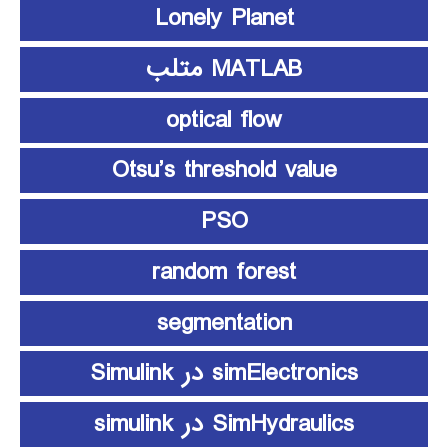
Lonely Planet
MATLAB متلب
optical flow
Otsu’s threshold value
PSO
random forest
segmentation
simElectronics در Simulink
SimHydraulics در simulink