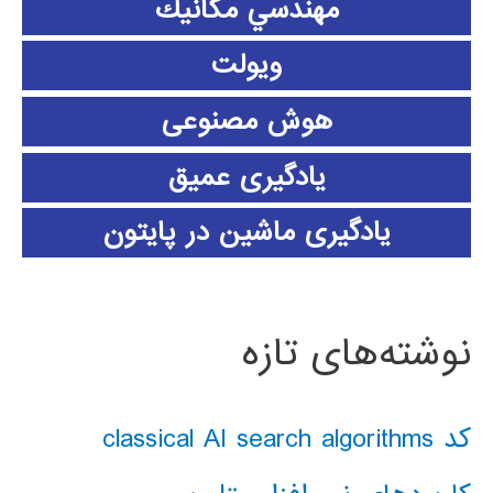
مهندسي مكانيك
ویولت
هوش مصنوعی
یادگیری عمیق
یادگیری ماشین در پایتون
نوشته‌های تازه
کد classical AI search algorithms