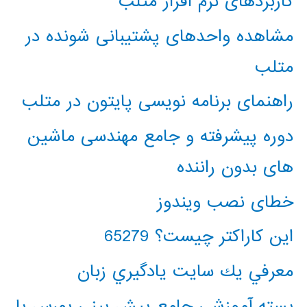
کاربردهای نرم افزار متلب
مشاهده واحدهای پشتیبانی شونده در
متلب
راهنمای برنامه نویسی پایتون در متلب
دوره پیشرفته و جامع مهندسی ماشین
های بدون راننده
خطای نصب ویندوز
این کاراکتر چیست؟ 65279
معرفي يك سايت يادگيري زبان
بسته آموزشی جامع پیش بینی بورس با