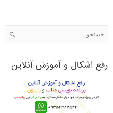
ج
س
ت
رفع اشکال و آموزش آنلاین
ج
و
ب
ر
ا