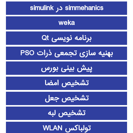
simmehanics در simulink
weka
برنامه نویسی Qt
بهنیه سازی تجمعی ذرات PSO
پیش بینی بورس
تشخیص امضا
تشخیص جعل
تشخیص لبه
تولباکس WLAN