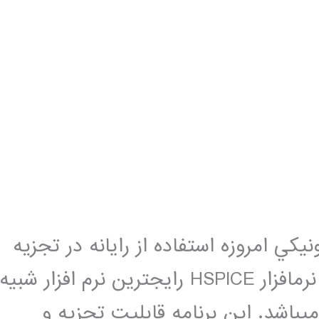
كي امروزه استفاده از رایانه در تجزيه
و تحليل آن­ها از ضرورت برخوردار است. نرم­افزار HSPICE رایج­ترین نرم­ افزار شبيه
­باشد. اين برنامه قابليت تجزيه و