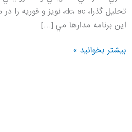
تحليل­ گذرا، dc، ac، نویز و
این برنامه مدارها مي […]
فیلم
بیشتر بخوانید »
آموزش
فارسی
HSPICE