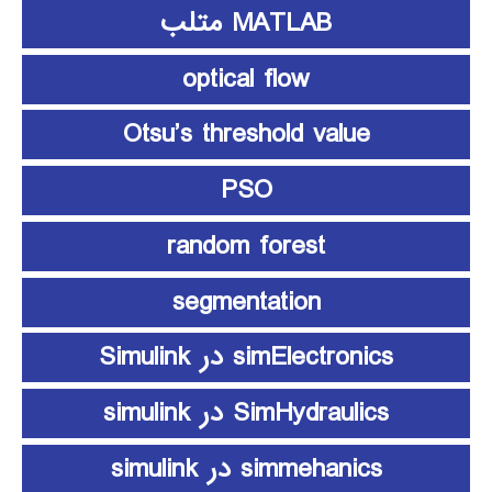
MATLAB متلب
optical flow
Otsu’s threshold value
PSO
random forest
segmentation
simElectronics در Simulink
SimHydraulics در simulink
simmehanics در simulink