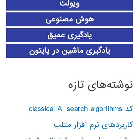
ویولت
هوش مصنوعی
یادگیری عمیق
یادگیری ماشین در پایتون
نوشته‌های تازه
کد classical AI search algorithms
کاربردهای نرم افزار متلب