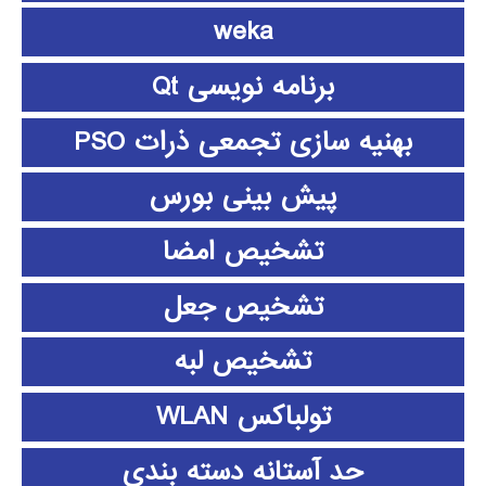
weka
برنامه نویسی Qt
بهنیه سازی تجمعی ذرات PSO
پیش بینی بورس
تشخیص امضا
تشخیص جعل
تشخیص لبه
تولباکس WLAN
حد آستانه دسته بندی