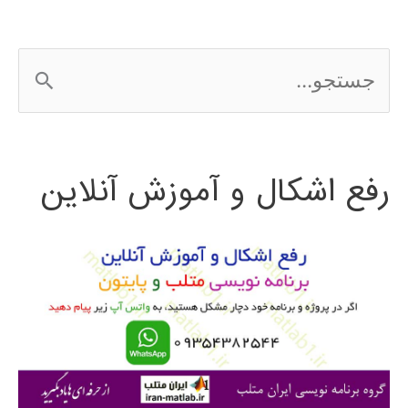
ج
س
ت
رفع اشکال و آموزش آنلاین
ج
و
ب
ر
ا
ی