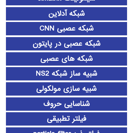
شبکه آدلاین
شبکه عصبی CNN
شبکه عصبی در پایتون
شبکه های عصبی
شبیه ساز شبکه NS2
شبیه سازی مولکولی
شناسایی حروف
فیلتر تطبیقی