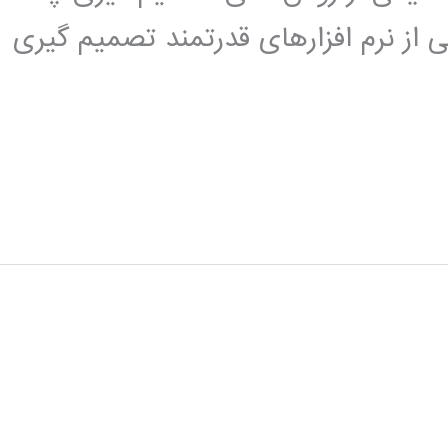
است. نرم افزار expert choice یکی از نرم افزارهای قدرتمند تصمیم گیری