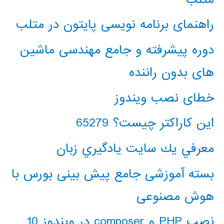
راهنمای برنامه نویسی پایتون در متلب
دوره پیشرفته و جامع مهندسی ماشین
های بدون راننده
خطای نصب ویندوز
این کاراکتر چیست؟ 65279
معرفي يك سايت يادگيري زبان
بسته آموزشی جامع پیش بینی بورس با
هوش مصنوعی
نصب PHP و composer در ویندوز 10