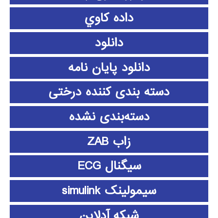
داده كاوي
دانلود
دانلود پايان نامه
دسته بندی کننده درختی
دسته‌بندی نشده
زاب ZAB
سیگنال ECG
سیمولینک simulink
شبکه آدلاین