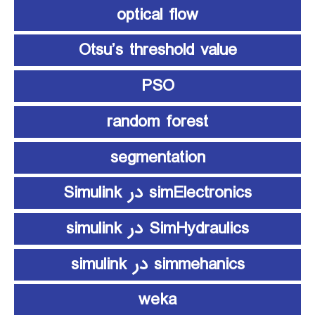
optical flow
Otsu’s threshold value
PSO
random forest
segmentation
simElectronics در Simulink
SimHydraulics در simulink
simmehanics در simulink
weka