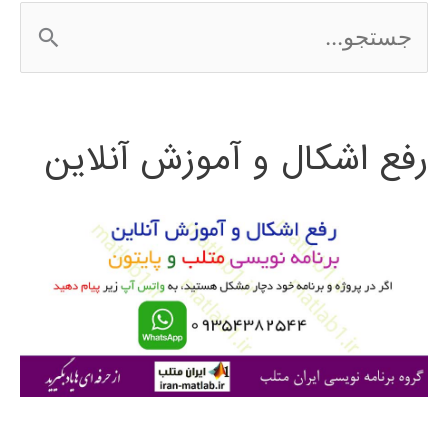
ج
الگوریتم
س
ژنتیک
ت
رفع اشکال و آموزش آنلاین
ج
و
ب
ر
ا
ی
: