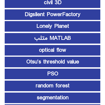
civil 3D
Digsilent PowerFactory
Lonely Planet
MATLAB متلب
optical flow
Otsu’s threshold value
PSO
random forest
segmentation