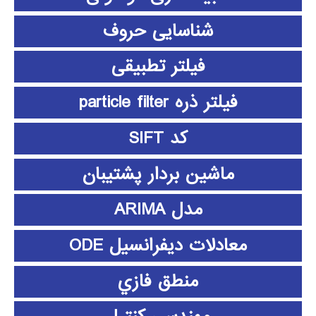
شناسایی حروف
فیلتر تطبیقی
فیلتر ذره particle filter
کد SIFT
ماشین بردار پشتیبان
مدل ARIMA
معادلات دیفرانسیل ODE
منطق فازي