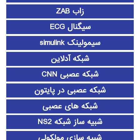
زاب ZAB
سیگنال ECG
سیمولینک simulink
شبکه آدلاین
شبکه عصبی CNN
شبکه عصبی در پایتون
شبکه های عصبی
شبیه ساز شبکه NS2
شبیه سازی مولکولی