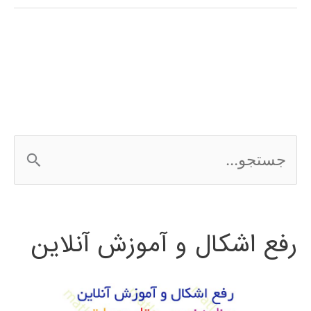
(Decision
Tree)
در
پایتون
ج
س
ت
رفع اشکال و آموزش آنلاین
ج
و
ب