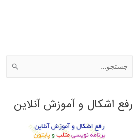
پایتون
ج
س
ت
رفع اشکال و آموزش آنلاین
ج
و
ب