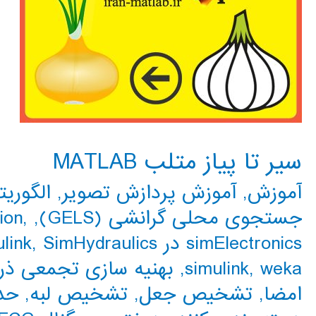
سیر تا پیاز متلب MATLAB
آموزش
,
آموزش پردازش تصویر
,
الگوریت
جستجوی محلی گرانشی (GELS)
,
,
ion
simElectronics در Simulink
SimHydraulics در simulink
,
weka
,
simulink
,
بهنیه سازی تجمعی ذرات 
امضا
,
تشخیص جعل
,
تشخیص لبه
,
حد 