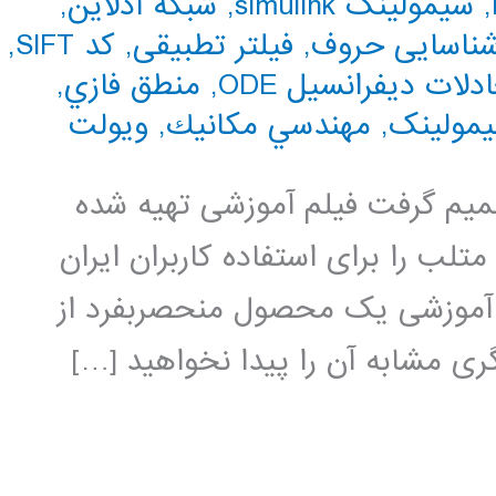
,
سیمولینک simulink
,
شبکه آدلاین
,
ناسایی حروف
,
فیلتر تطبیقی
,
کد SIFT
,
دلات دیفرانسیل ODE
,
منطق فازي
,
یمولینک
,
مهندسي مكانيك
,
ویولت
 تصمیم گرفت فیلم آموزشی تهیه شده
لب را برای استفاده کاربران ایران
م آموزشی یک محصول منحصربفرد از
ی مشابه آن را پیدا نخواهید […]